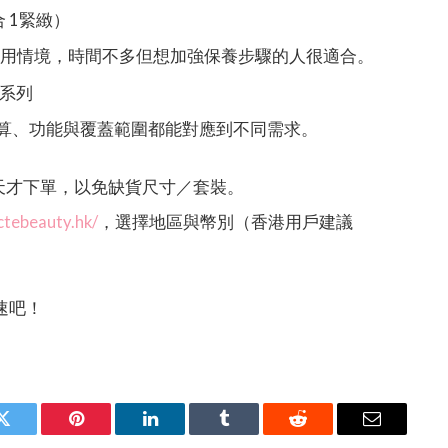
5 合 1緊緻）
使用情境，時間不多但想加強保養步驟的人很適合。
k 系列
預算、功能與覆蓋範圍都能對應到不同需求。
後一天才下單，以免缺貨尺寸／套裝。
ctebeauty.hk/
，選擇地區與幣別（香港用戶建議
速吧！
Twitter
Pinterest
LinkedIn
Tumblr
Reddit
Email