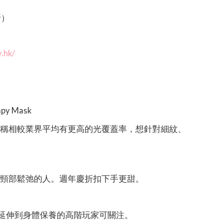
折）
.hk/
apy Mask
宣稱相較業界平均有更高的光覆蓋率，想針對細紋、
、頸部鬆弛的人。週年慶折扣下手更甜。
療延伸到身體保養的高階玩家可關注。