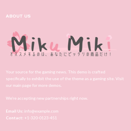
ABOUT US
Your source for the gaming news. This demo is crafted
specifically to exhibit the use of the theme as a gaming site. Visit
our main page for more demos.
We're accepting new partnerships right now.
Email Us:
info@example.com
Contact:
+1-320-0123-451