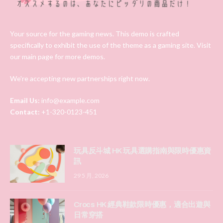
Your source for the gaming news. This demo is crafted
specifically to exhibit the use of the theme as a gaming site. Visit
our main page for more demos.
We're accepting new partnerships right now.
Email Us:
info@example.com
Contact:
+1-320-0123-451
玩具反斗城 HK 玩具選購指南與限時優惠資
訊
29 5 月, 2026
Crocs HK 經典鞋款限時優惠，適合出遊與
日常穿搭