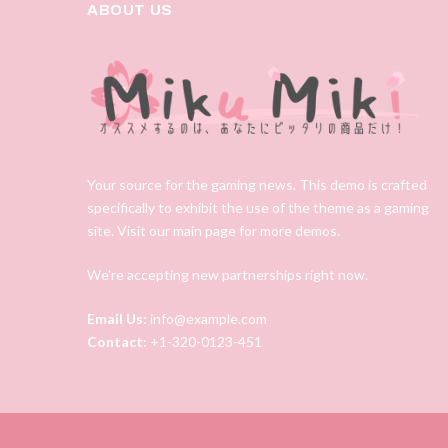
ABOUT US
Your source for the gaming news. This demo is crafted
specifically to exhibit the use of the theme as a gaming
site. Visit our main page for more demos.
We're accepting new partnerships right now.
Email Us:
info@example.com
Contact:
+1-320-0123-451