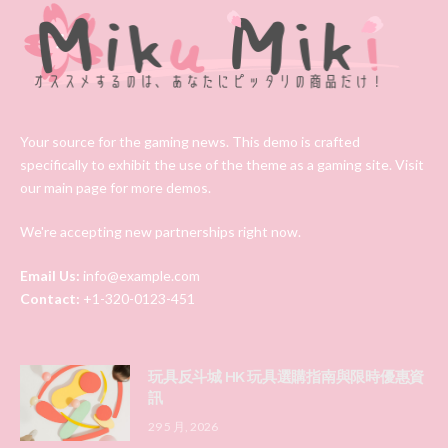
Your source for the gaming news. This demo is crafted
specifically to exhibit the use of the theme as a gaming site. Visit
our main page for more demos.
We're accepting new partnerships right now.
Email Us:
info@example.com
Contact:
+1-320-0123-451
玩具反斗城 HK 玩具選購指南與限時優惠資
訊
29 5 月, 2026