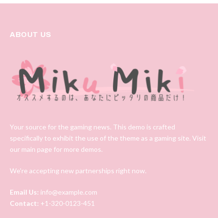
ABOUT US
Your source for the gaming news. This demo is crafted
specifically to exhibit the use of the theme as a gaming site. Visit
our main page for more demos.
We're accepting new partnerships right now.
Email Us:
info@example.com
Contact:
+1-320-0123-451