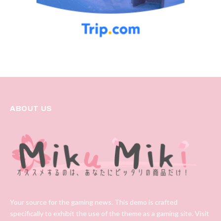
ABOUT US
Your source for the gaming news. This demo is crafted
specifically to exhibit the use of the theme as a gaming site. Visit