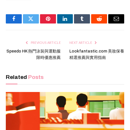
Facebook
Twitter
Pinterest
LinkedIn
Tumblr
Reddit
Email
PREVIOUS ARTICLE
NEXT ARTICLE
Speedo HK 熱門泳裝與運動服
Lookfantastic.com 美妝保養
限時優惠推薦
精選推薦與實用指南
Related
Posts