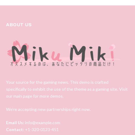
ABOUT US
Your source for the gaming news. This demo is crafted
specifically to exhibit the use of the theme as a gaming site. Visit
our main page for more demos.
We're accepting new partnerships right now.
Email Us:
info@example.com
Contact:
+1-320-0123-451