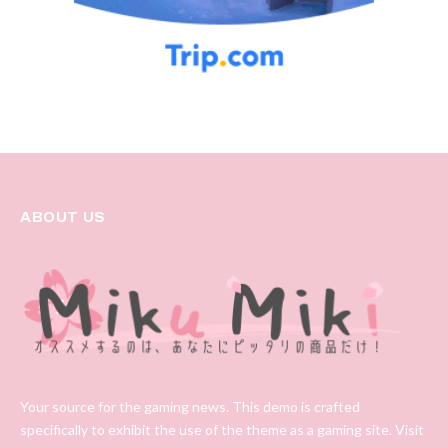
ABOUT US
Your source for the gaming news. This demo is crafted
specifically to exhibit the use of the theme as a gaming site. Visit