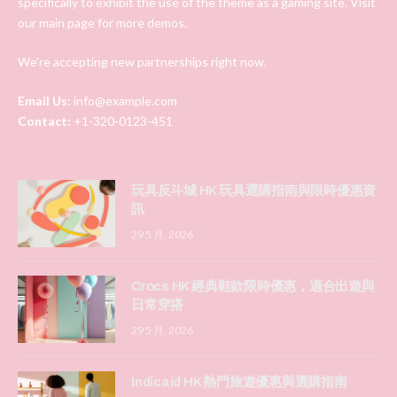
specifically to exhibit the use of the theme as a gaming site. Visit
our main page for more demos.
We're accepting new partnerships right now.
Email Us:
info@example.com
Contact:
+1-320-0123-451
玩具反斗城 HK 玩具選購指南與限時優惠資
訊
29 5 月, 2026
Crocs HK 經典鞋款限時優惠，適合出遊與
日常穿搭
29 5 月, 2026
Indicaid HK 熱門旅遊優惠與選購指南