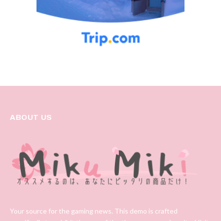
ABOUT US
Your source for the gaming news. This demo is crafted