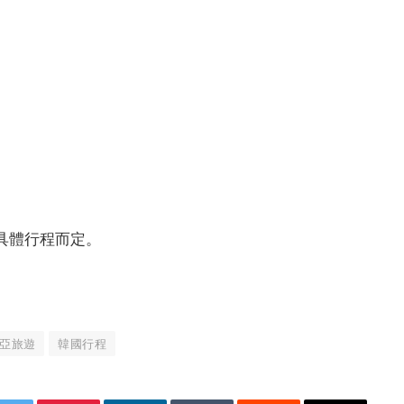
視具體行程而定。
亞旅遊
韓國行程