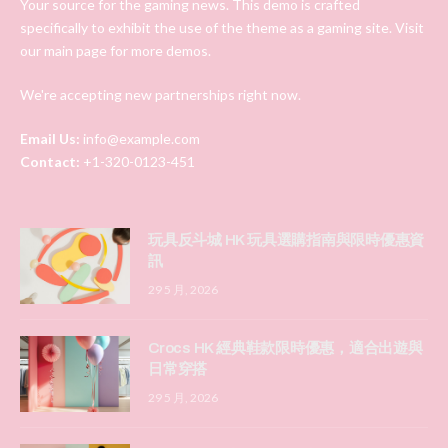
Your source for the gaming news. This demo is crafted
specifically to exhibit the use of the theme as a gaming site. Visit
our main page for more demos.
We're accepting new partnerships right now.
Email Us:
info@example.com
Contact:
+1-320-0123-451
玩具反斗城 HK 玩具選購指南與限時優惠資
訊
29 5 月, 2026
Crocs HK 經典鞋款限時優惠，適合出遊與
日常穿搭
29 5 月, 2026