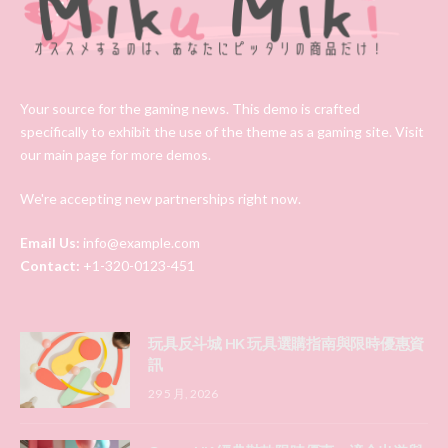
Your source for the gaming news. This demo is crafted
specifically to exhibit the use of the theme as a gaming site. Visit
our main page for more demos.
We're accepting new partnerships right now.
Email Us:
info@example.com
Contact:
+1-320-0123-451
玩具反斗城 HK 玩具選購指南與限時優惠資
訊
29 5 月, 2026