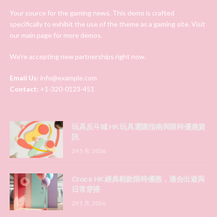
Your source for the gaming news. This demo is crafted
specifically to exhibit the use of the theme as a gaming site. Visit
our main page for more demos.
We're accepting new partnerships right now.
Email Us:
info@example.com
Contact:
+1-320-0123-451
玩具反斗城 HK 玩具選購指南與限時優惠資
訊
29 5 月, 2026
Crocs HK 經典鞋款限時優惠，適合出遊與
日常穿搭
29 5 月, 2026