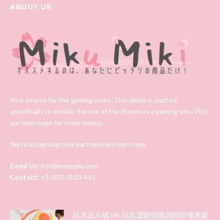
ABOUT US
Your source for the gaming news. This demo is crafted
specifically to exhibit the use of the theme as a gaming site. Visit
our main page for more demos.
We're accepting new partnerships right now.
Email Us:
info@example.com
Contact:
+1-320-0123-451
玩具反斗城 HK 玩具選購指南與限時優惠資