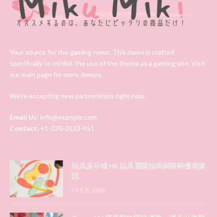
Your source for the gaming news. This demo is crafted
specifically to exhibit the use of the theme as a gaming site. Visit
our main page for more demos.
We're accepting new partnerships right now.
Email Us:
info@example.com
Contact:
+1-320-0123-451
玩具反斗城 HK 玩具選購指南與限時優惠資
訊
29 5 月, 2026