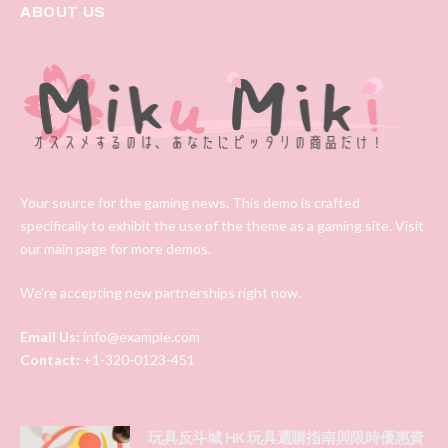
ABOUT US
Your source for the gaming news. This demo is crafted
specifically to exhibit the use of the theme as a gaming site. Visit
our main page for more demos.
We're accepting new partnerships right now.
Email Us:
info@example.com
Contact:
+1-320-0123-451
玩具反斗城 HK 玩具選購指南與限時優惠資