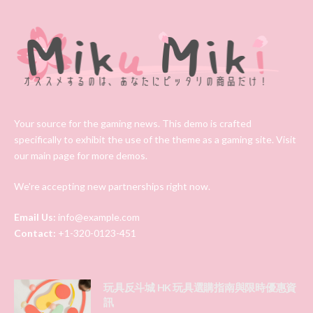
Your source for the gaming news. This demo is crafted
specifically to exhibit the use of the theme as a gaming site. Visit
our main page for more demos.
We're accepting new partnerships right now.
Email Us:
info@example.com
Contact:
+1-320-0123-451
玩具反斗城 HK 玩具選購指南與限時優惠資
訊