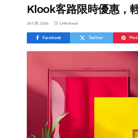
Klook客路限時優惠
28 5 月, 2026
1 Min Read
Facebook
Twitter
Pint