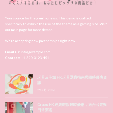
Your source for the gaming news. This demo is crafted
specifically to exhibit the use of the theme as a gaming site. Visit
our main page for more demos.
We're accepting new partnerships right now.
Email Us:
info@example.com
Contact:
+1-320-0123-451
玩具反斗城 HK 玩具選購指南與限時優惠資
訊
29 5 月, 2026
Crocs HK 經典鞋款限時優惠，適合出遊與
日常穿搭