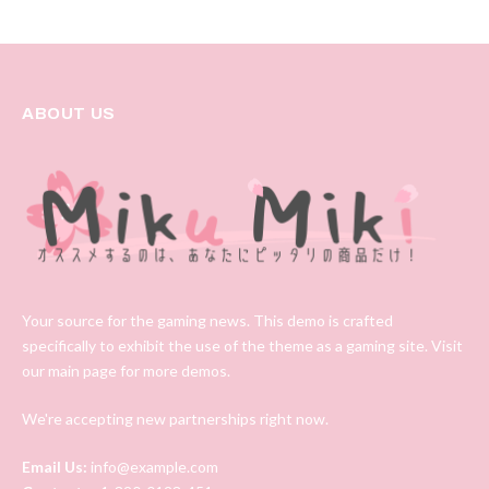
ABOUT US
Your source for the gaming news. This demo is crafted
specifically to exhibit the use of the theme as a gaming site. Visit
our main page for more demos.
We're accepting new partnerships right now.
Email Us:
info@example.com