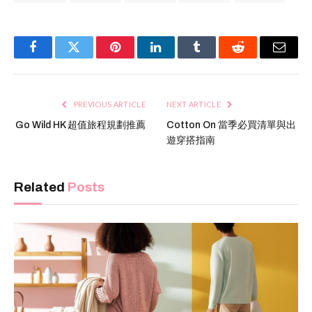
Facebook
Twitter
Pinterest
LinkedIn
Tumblr
Reddit
Email
PREVIOUS ARTICLE
NEXT ARTICLE
Go Wild HK 超值旅程規劃推薦
Cotton On 當季必買清單與出
遊穿搭指南
Related
Posts