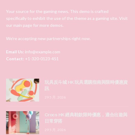
Your source for the gaming news. This demo is crafted
specifically to exhibit the use of the theme as a gaming site. Visit
our main page for more demos.
We're accepting new partnerships right now.
Email Us:
info@example.com
Contact:
+1-320-0123-451
玩具反斗城 HK 玩具選購指南與限時優惠資
訊
29 5 月, 2026
Crocs HK 經典鞋款限時優惠，適合出遊與
日常穿搭
29 5 月, 2026