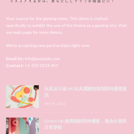
Your source for the gaming news. This demo is crafted
specifically to exhibit the use of the theme as a gaming site. Visit
our main page for more demos.
We're accepting new partnerships right now.
Email Us:
info@example.com
Contact:
+1-320-0123-451
玩具反斗城 HK 玩具選購指南與限時優惠資
訊
29 5 月, 2026
Crocs HK 經典鞋款限時優惠，適合出遊與
日常穿搭