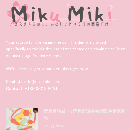
Your source for the gaming news. This demo is crafted
specifically to exhibit the use of the theme as a gaming site. Visit
our main page for more demos.
We're accepting new partnerships right now.
Email Us:
info@example.com
Contact:
+1-320-0123-451
玩具反斗城 HK 玩具選購指南與限時優惠資
訊
29 5 月, 2026