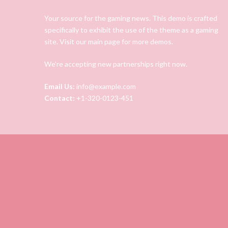
Your source for the gaming news. This demo is crafted
specifically to exhibit the use of the theme as a gaming
site. Visit our main page for more demos.
We're accepting new partnerships right now.
Email Us:
info@example.com
Contact:
+1-320-0123-451