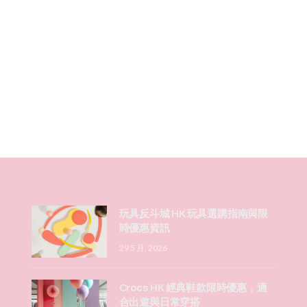
玩具反斗城 HK 玩具選購指南與限
時優惠資訊
29 5 月, 2026
Crocs HK 經典鞋款限時優惠，適
合出遊與日常穿搭