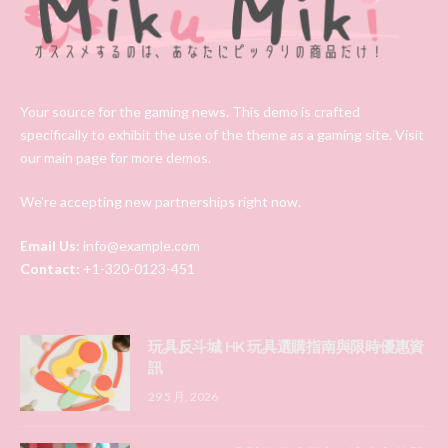
Your source for the gaming news. This demo is crafted
specifically to exhibit the use of the theme as a gaming site. Visit
our main page for more demos.
We're accepting new partnerships right now.
Email Us:
info@example.com
Contact:
+1-320-0123-451
玩具反斗城 HK 玩具選購指南與限時優惠資
訊
29 5 月, 2026