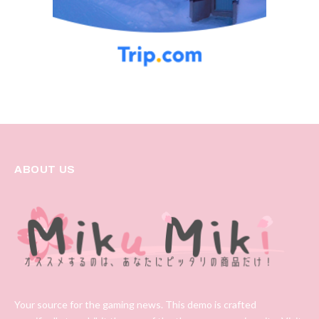
ABOUT US
Your source for the gaming news. This demo is crafted