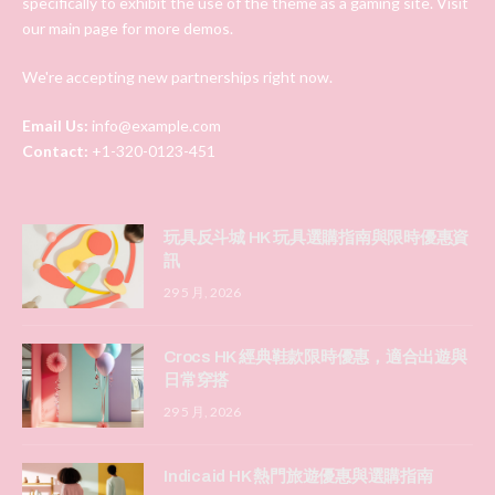
specifically to exhibit the use of the theme as a gaming site. Visit
our main page for more demos.
We're accepting new partnerships right now.
Email Us:
info@example.com
Contact:
+1-320-0123-451
玩具反斗城 HK 玩具選購指南與限時優惠資
訊
29 5 月, 2026
Crocs HK 經典鞋款限時優惠，適合出遊與
日常穿搭
29 5 月, 2026
Indicaid HK 熱門旅遊優惠與選購指南