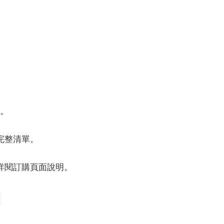
購。
完整清單。
詳閱訂購頁面說明。