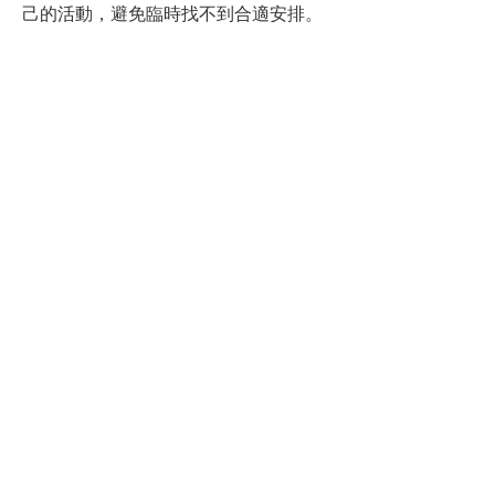
己的活動，避免臨時找不到合適安排。
到 KKday 逛逛，看看本期精選
選購與搭配建議
在 KKday 上選擇活動時，可根據自身需求與興趣做搭配。
例如：
入門者：推薦選擇導覽與交通接駁組合，輕鬆上手。
深度遊客：可搭配文化體驗或特色行程，增加旅行趣
味。
家庭出遊：考慮親子友善活動，提升整體體驗。
此外，注意查看活動評價與時間安排，確保行程順暢。