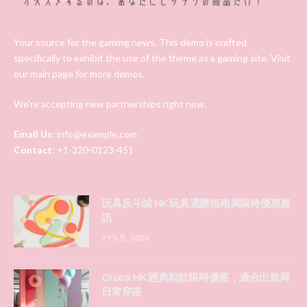
Your source for the gaming news. This demo is crafted
specifically to exhibit the use of the theme as a gaming site. Visit
our main page for more demos.
We're accepting new partnerships right now.
Email Us:
info@example.com
Contact:
+1-320-0123-451
玩具反斗城 HK 玩具選購指南與限時優惠資
訊
29 5 月, 2026
Crocs HK 經典鞋款限時優惠，適合出遊與
日常穿搭