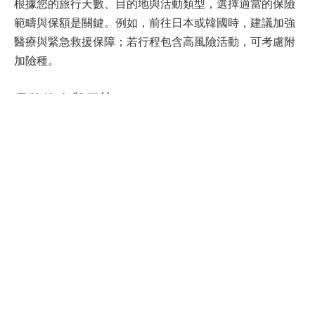
根據您的旅行天數、目的地與活動類型，選擇適當的保險
範疇與保額是關鍵。例如，前往日本或韓國時，建議加強
醫療與緊急救援保障；若行程包含高風險活動，可考慮附
加險種。
品牌簡介與優勢
Income Insurance Limited 主打的是經濟實惠且具彈性的旅
遊保險產品，專門為短途旅行設計，適合預算有限但又不
願妥協安全的旅客。其服務定位明確，價格帶相對親民，
並提供多語言客服支援。
注意事項
請於出發前至少一天完成投保手續
部分特殊活動可能需額外申請附加險