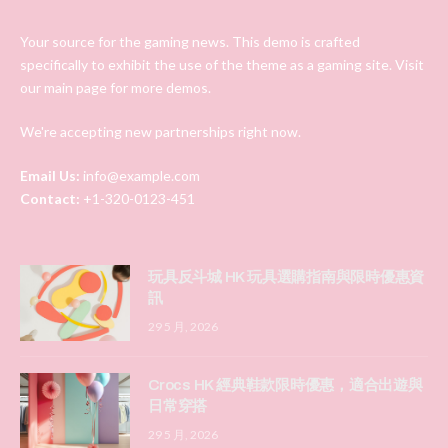
Your source for the gaming news. This demo is crafted
specifically to exhibit the use of the theme as a gaming site. Visit
our main page for more demos.
We're accepting new partnerships right now.
Email Us:
info@example.com
Contact:
+1-320-0123-451
玩具反斗城 HK 玩具選購指南與限時優惠資
訊
29 5 月, 2026
Crocs HK 經典鞋款限時優惠，適合出遊與
日常穿搭
29 5 月, 2026