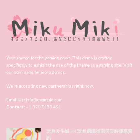
Your source for the gaming news. This demo is crafted
specifically to exhibit the use of the theme as a gaming site. Visit
our main page for more demos.
We're accepting new partnerships right now.
Email Us:
info@example.com
Contact:
+1-320-0123-451
玩具反斗城 HK 玩具選購指南與限時優惠資
訊