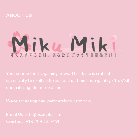
ABOUT US
Your source for the gaming news. This demo is crafted
specifically to exhibit the use of the theme as a gaming site. Visit
our main page for more demos.
We're accepting new partnerships right now.
Email Us:
info@example.com
Contact:
+1-320-0123-451