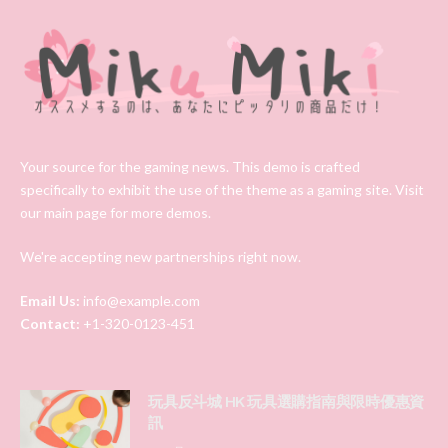
Your source for the gaming news. This demo is crafted
specifically to exhibit the use of the theme as a gaming site. Visit
our main page for more demos.
We're accepting new partnerships right now.
Email Us:
info@example.com
Contact:
+1-320-0123-451
玩具反斗城 HK 玩具選購指南與限時優惠資
訊