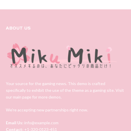
ABOUT US
Your source for the gaming news. This demo is crafted
specifically to exhibit the use of the theme as a gaming site. Visit
our main page for more demos.
We're accepting new partnerships right now.
Email Us:
info@example.com
Contact:
+1-320-0123-451