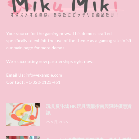
Your source for the gaming news. This demo is crafted
specifically to exhibit the use of the theme as a gaming site. Visit
our main page for more demos.
We're accepting new partnerships right now.
Email Us:
info@example.com
Contact:
+1-320-0123-451
玩具反斗城 HK 玩具選購指南與限時優惠資
訊
29 5 月, 2026