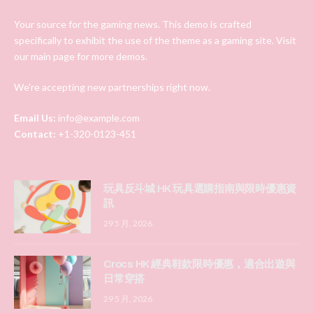
Your source for the gaming news. This demo is crafted
specifically to exhibit the use of the theme as a gaming site. Visit
our main page for more demos.
We're accepting new partnerships right now.
Email Us:
info@example.com
Contact:
+1-320-0123-451
玩具反斗城 HK 玩具選購指南與限時優惠資
訊
29 5 月, 2026
Crocs HK 經典鞋款限時優惠，適合出遊與
日常穿搭
29 5 月, 2026