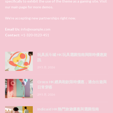
specifically to exhibit the use of the theme as a gaming site. Visit
our main page for more demos.
We're accepting new partnerships right now.
Email Us:
info@example.com
Contact:
+1-320-0123-451
玩具反斗城 HK 玩具選購指南與限時優惠資
訊
29 5 月, 2026
Crocs HK 經典鞋款限時優惠，適合出遊與
日常穿搭
29 5 月, 2026
Indicaid HK 熱門旅遊優惠與選購指南