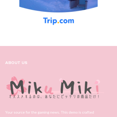
ABOUT US
Your source for the gaming news. This demo is crafted