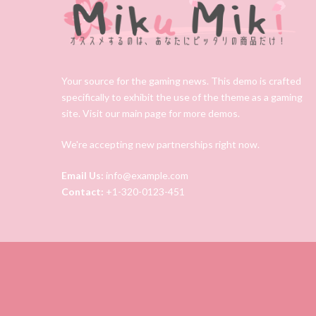
Your source for the gaming news. This demo is crafted
specifically to exhibit the use of the theme as a gaming
site. Visit our main page for more demos.
We're accepting new partnerships right now.
Email Us:
info@example.com
Contact:
+1-320-0123-451