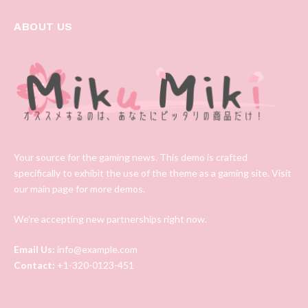
ABOUT US
Your source for the gaming news. This demo is crafted
specifically to exhibit the use of the theme as a gaming site. Visit
our main page for more demos.
We're accepting new partnerships right now.
Email Us:
info@example.com
Contact:
+1-320-0123-451