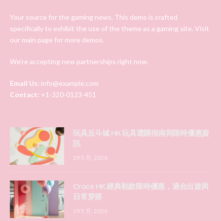
Your source for the gaming news. This demo is crafted
specifically to exhibit the use of the theme as a gaming site. Visit
our main page for more demos.
We're accepting new partnerships right now.
Email Us:
info@example.com
Contact:
+1-320-0123-451
玩具反斗城 HK 玩具選購指南與限時優惠資
訊
29 5 月, 2026
Crocs HK 經典鞋款限時優惠，適合出遊與
日常穿搭
29 5 月, 2026