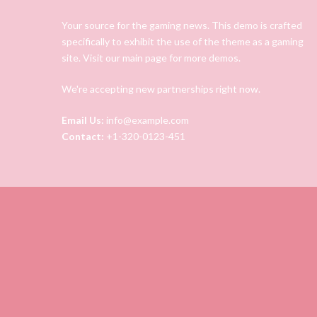
Your source for the gaming news. This demo is crafted
specifically to exhibit the use of the theme as a gaming
site. Visit our main page for more demos.
We're accepting new partnerships right now.
Email Us:
info@example.com
Contact:
+1-320-0123-451