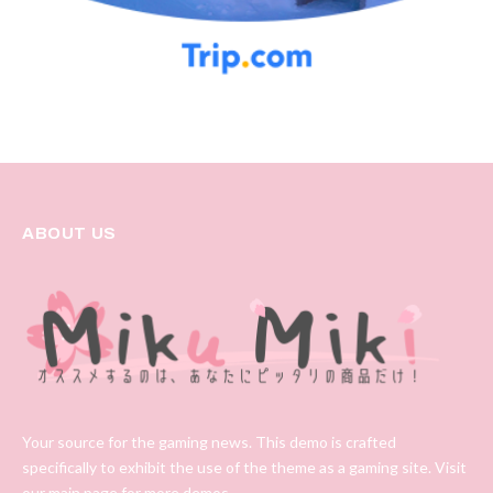
ABOUT US
Your source for the gaming news. This demo is crafted
specifically to exhibit the use of the theme as a gaming site. Visit
our main page for more demos.