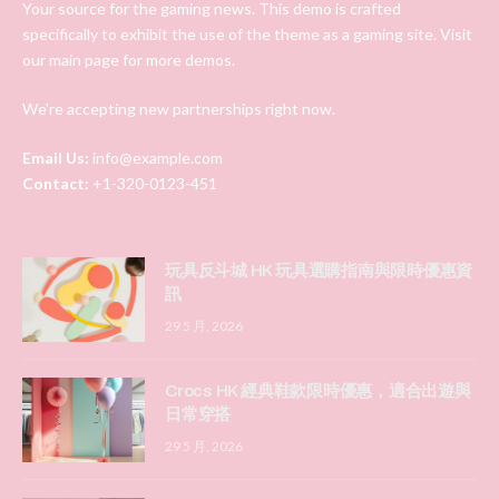
Your source for the gaming news. This demo is crafted
specifically to exhibit the use of the theme as a gaming site. Visit
our main page for more demos.
We're accepting new partnerships right now.
Email Us:
info@example.com
Contact:
+1-320-0123-451
玩具反斗城 HK 玩具選購指南與限時優惠資
訊
29 5 月, 2026
Crocs HK 經典鞋款限時優惠，適合出遊與
日常穿搭
29 5 月, 2026