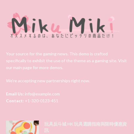
Your source for the gaming news. This demo is crafted
specifically to exhibit the use of the theme as a gaming site. Visit
our main page for more demos.
We're accepting new partnerships right now.
Email Us:
info@example.com
Contact:
+1-320-0123-451
玩具反斗城 HK 玩具選購指南與限時優惠資
訊