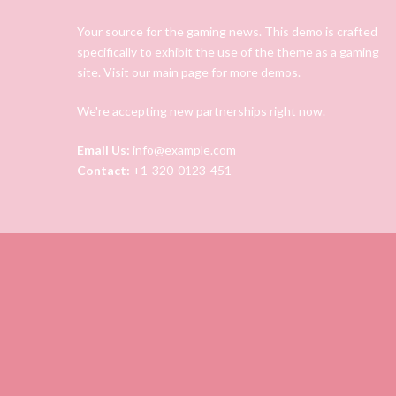
Your source for the gaming news. This demo is crafted
specifically to exhibit the use of the theme as a gaming
site. Visit our main page for more demos.
We're accepting new partnerships right now.
Email Us:
info@example.com
Contact:
+1-320-0123-451