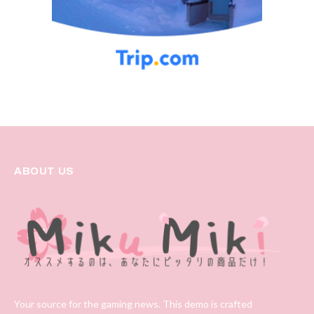
ABOUT US
Your source for the gaming news. This demo is crafted