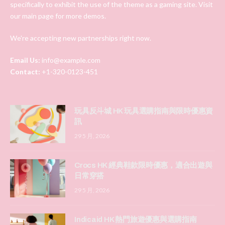
specifically to exhibit the use of the theme as a gaming site. Visit
our main page for more demos.
We're accepting new partnerships right now.
Email Us:
info@example.com
Contact:
+1-320-0123-451
玩具反斗城 HK 玩具選購指南與限時優惠資
訊
29 5 月, 2026
Crocs HK 經典鞋款限時優惠，適合出遊與
日常穿搭
29 5 月, 2026
Indicaid HK 熱門旅遊優惠與選購指南