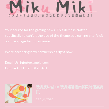
Your source for the gaming news. This demo is crafted
specifically to exhibit the use of the theme as a gaming site. Visit
our main page for more demos.
We're accepting new partnerships right now.
Email Us:
info@example.com
Contact:
+1-320-0123-451
玩具反斗城 HK 玩具選購指南與限時優惠資
訊
29 5 月, 2026